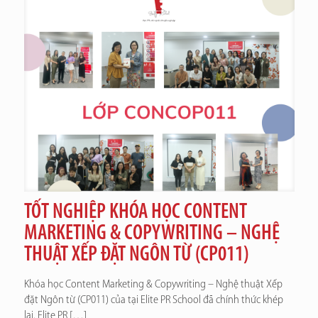
TỐT NGHIỆP KHÓA HỌC CONTENT
MARKETING & COPYWRITING – NGHỆ
THUẬT XẾP ĐẶT NGÔN TỪ (CP011)
Khóa học Content Marketing & Copywriting – Nghệ thuật Xếp
đặt Ngôn từ (CP011) của tại Elite PR School đã chính thức khép
lại. Elite PR
[…]