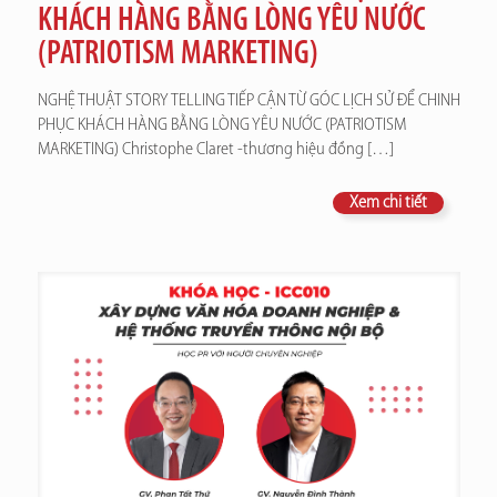
KHÁCH HÀNG BẰNG LÒNG YÊU NƯỚC
(PATRIOTISM MARKETING)
NGHỆ THUẬT STORY TELLING TIẾP CẬN TỪ GÓC LỊCH SỬ ĐỂ CHINH
PHỤC KHÁCH HÀNG BẰNG LÒNG YÊU NƯỚC (PATRIOTISM
MARKETING) Christophe Claret -thương hiệu đồng
[…]
Xem chi tiết