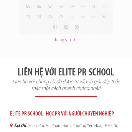
65
66
67
68
69
70
71
72
73
74
75
76
77
78
79
80
81
82
83
Trang sau
LIÊN HỆ VỚI ELITE PR SCHOOL
Liên hệ với chúng tôi để được tư vấn và giải đáp thắc
mắc một cách nhanh chóng nhất!
ELITE PR SCHOOL - HỌC PR VỚI NGƯỜI CHUYÊN NGHIỆP
Địa chỉ:
Số 37 Phố Vũ Phạm Hàm, Phường Yên Hòa, TP Hà Nội.