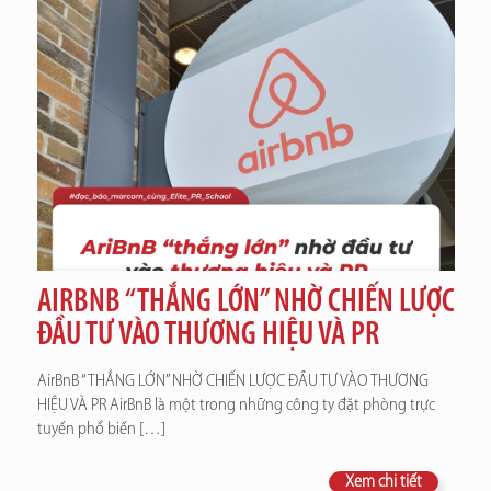
AIRBNB “THẮNG LỚN” NHỜ CHIẾN LƯỢC
ĐẦU TƯ VÀO THƯƠNG HIỆU VÀ PR
AirBnB “THẮNG LỚN” NHỜ CHIẾN LƯỢC ĐẦU TƯ VÀO THƯƠNG
HIỆU VÀ PR AirBnB là một trong những công ty đặt phòng trực
tuyến phổ biến
[…]
Xem chi tiết