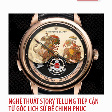
NGHỆ THUẬT STORY TELLING TIẾP CẬN
TỪ GÓC LỊCH SỬ ĐỂ CHINH PHỤC