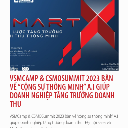
VSMCAMP & CSMOSUMMIT 2023 BÀN
VỀ “CỘNG SỰ THÔNG MINH” A.I GIÚP
DOANH NGHIỆP TĂNG TRƯỞNG DOANH
THU
VSMCamp & CSMOSummit 2023 bàn về “cộng sự thông minh” A.I
giúp doanh nghiệp tăng trưởng doanh thu Đại hội Sales và