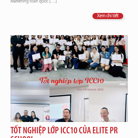
Marketing toàn quốc
[…]
Xem chi tiết
TỐT NGHIỆP LỚP ICC10 CỦA ELITE PR