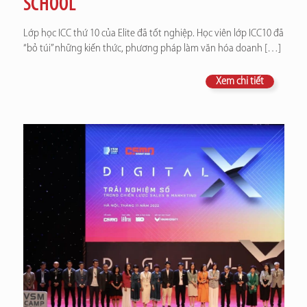
SCHOOL
Lớp học ICC thứ 10 của Elite đã tốt nghiệp. Học viên lớp ICC10 đã
“bỏ túi” những kiến thức, phương pháp làm văn hóa doanh
[…]
Xem chi tiết