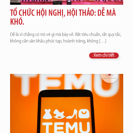
TỔ CHỨC HỘI NGHỊ, HỘI THẢO: DỄ MÀ
KHÓ.
Dễ là vì chẳng có trò vè gì mà bày vẽ. Rất tiêu chuẩn, rất quy tắc,
không cần sân khấu phức tạp, hoành tráng, không
[…]
Xem chi tiết