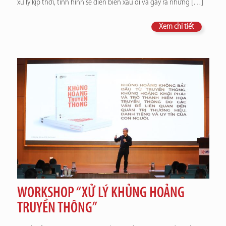
xử lý kịp thời, tình hình sẽ diễn biến xấu đi và gây ra những
[…]
Xem chi tiết
WORKSHOP “XỬ LÝ KHỦNG HOẢNG
TRUYỀN THÔNG”