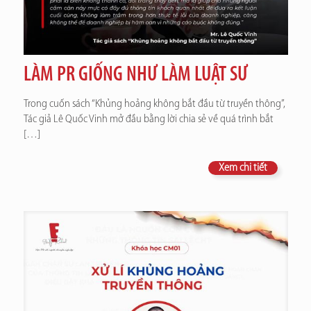
LÀM PR GIỐNG NHƯ LÀM LUẬT SƯ
Trong cuốn sách “Khủng hoảng không bắt đầu từ truyền thông”,
Tác giả Lê Quốc Vinh mở đầu bằng lời chia sẻ về quá trình bắt
[…]
Xem chi tiết