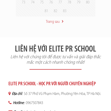
73
74
75
76
77
78
79
80
81
82
83
Trang sau
LIÊN HỆ VỚI ELITE PR SCHOOL
Liên hệ với chúng tôi để được tư vấn và giải đáp thắc
mắc một cách nhanh chóng nhất!
ELITE PR SCHOOL - HỌC PR VỚI NGƯỜI CHUYÊN NGHIỆP
Địa chỉ:
Số 37 Phố Vũ Phạm Hàm, Phường Yên Hòa, TP Hà Nội.
Hotline:
0967507843