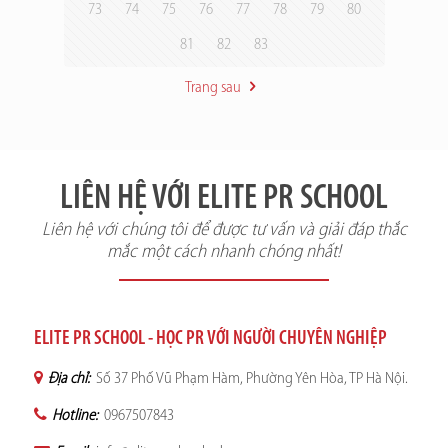
73
74
75
76
77
78
79
80
81
82
83
Trang sau
LIÊN HỆ VỚI ELITE PR SCHOOL
Liên hệ với chúng tôi để được tư vấn và giải đáp thắc
mắc một cách nhanh chóng nhất!
ELITE PR SCHOOL - HỌC PR VỚI NGƯỜI CHUYÊN NGHIỆP
Địa chỉ:
Số 37 Phố Vũ Phạm Hàm, Phường Yên Hòa, TP Hà Nội.
Hotline:
0967507843