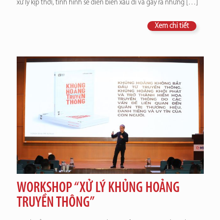
xử lý kịp thời, tình hình sẽ diễn biến xấu đi và gây ra những
[…]
Xem chi tiết
WORKSHOP “XỬ LÝ KHỦNG HOẢNG
TRUYỀN THÔNG”