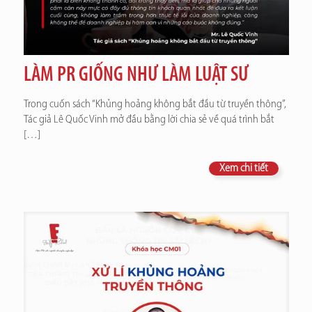
LÀM PR GIỐNG NHƯ LÀM LUẬT SƯ
Trong cuốn sách “Khủng hoảng không bắt đầu từ truyền thông”,
Tác giả Lê Quốc Vinh mở đầu bằng lời chia sẻ về quá trình bắt
[…]
Xem chi tiết