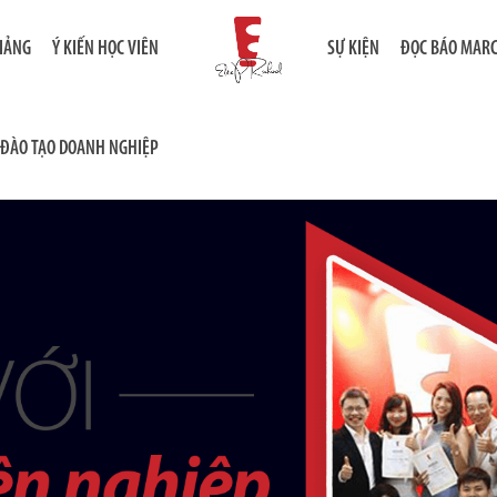
GIẢNG
Ý KIẾN HỌC VIÊN
SỰ KIỆN
ĐỌC BÁO MAR
ĐÀO TẠO DOANH NGHIỆP