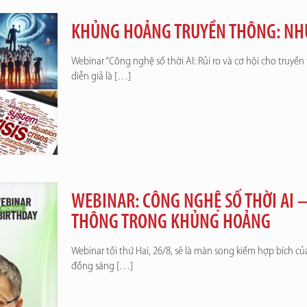
KHỦNG HOẢNG TRUYỀN THÔNG: NHỮ
Webinar “Công nghệ số thời AI: Rủi ro và cơ hội cho truyề
diễn giả là
[…]
WEBINAR: CÔNG NGHỆ SỐ THỜI AI –
THÔNG TRONG KHỦNG HOẢNG
Webinar tối thứ Hai, 26/8, sẽ là màn song kiếm hợp bích c
đồng sáng
[…]