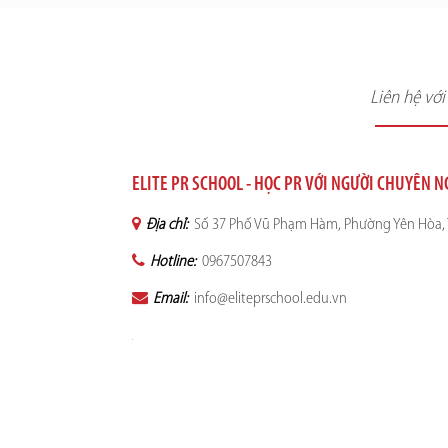
Liên hệ vớ
ELITE PR SCHOOL - HỌC PR VỚI NGƯỜI CHUYÊN 
Địa chỉ:
Số 37 Phố Vũ Phạm Hàm, Phường Yên Hòa, 
Hotline:
0967507843
Email:
info@eliteprschool.edu.vn