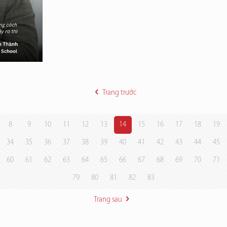
Trang trước
8
9
10
11
12
13
14
15
16
17
18
19
34
35
36
37
38
39
40
41
42
43
44
45
60
61
62
63
64
65
66
67
68
69
70
71
79
80
81
82
83
Trang sau