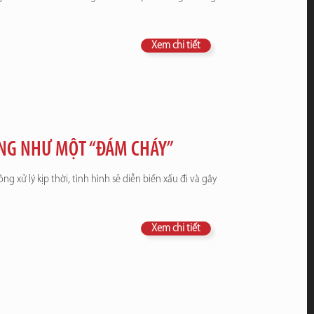
Xem chi tiết
NG NHƯ MỘT “ĐÁM CHÁY”
 xử lý kịp thời, tình hình sẽ diễn biến xấu đi và gây
Xem chi tiết