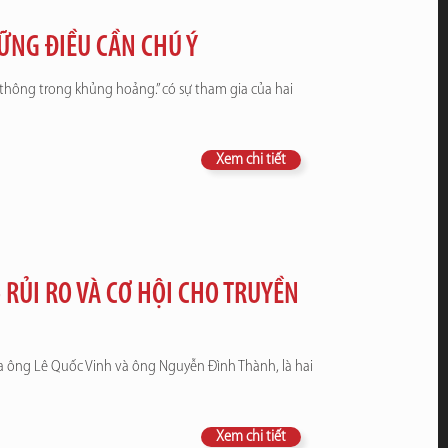
NG ĐIỀU CẦN CHÚ Ý
n thông trong khủng hoảng.” có sự tham gia của hai
Xem chi tiết
 RỦI RO VÀ CƠ HỘI CHO TRUYỀN
ủa ông Lê Quốc Vinh và ông Nguyễn Đình Thành, là hai
Xem chi tiết