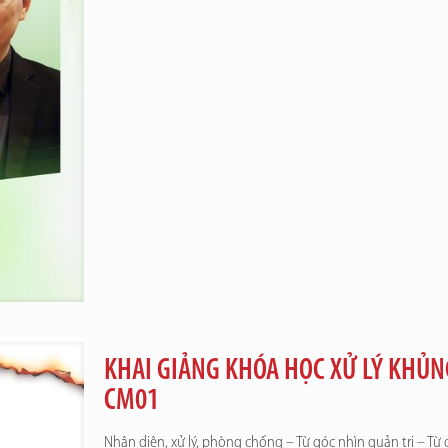
KHAI GIẢNG KHÓA HỌC XỬ LÝ KHỦ
CM01
Nhận diện, xử lý, phòng chống – Từ góc nhìn quản trị – Từ