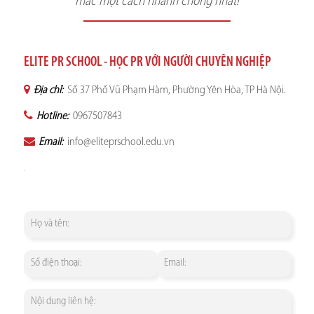
mắc một cách nhanh chóng nhất!
ELITE PR SCHOOL - HỌC PR VỚI NGƯỜI CHUYÊN NGHIỆP
Địa chỉ:
Số 37 Phố Vũ Phạm Hàm, Phường Yên Hòa, TP Hà Nội.
Hotline:
0967507843
Email:
info@eliteprschool.edu.vn