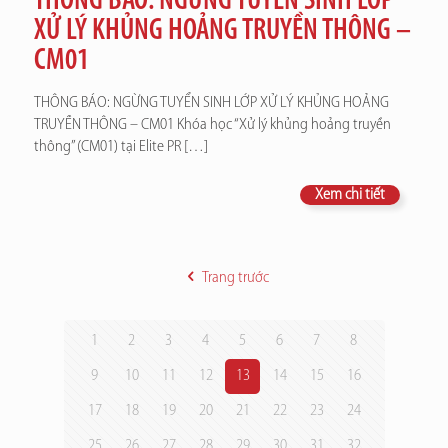
THÔNG BÁO: NGỪNG TUYỂN SINH LỚP
XỬ LÝ KHỦNG HOẢNG TRUYỀN THÔNG –
CM01
THÔNG BÁO: NGỪNG TUYỂN SINH LỚP XỬ LÝ KHỦNG HOẢNG
TRUYỀN THÔNG – CM01 Khóa học “Xử lý khủng hoảng truyền
thông” (CM01) tại Elite PR
[…]
Xem chi tiết
Trang trước
1
2
3
4
5
6
7
8
9
10
11
12
13
14
15
16
17
18
19
20
21
22
23
24
25
26
27
28
29
30
31
32