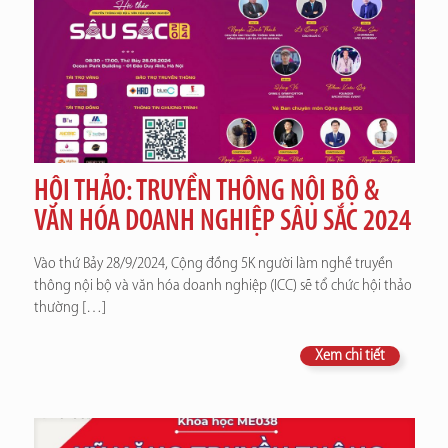
HỘI THẢO: TRUYỀN THÔNG NỘI BỘ &
VĂN HÓA DOANH NGHIỆP SÂU SẮC 2024
Vào thứ Bảy 28/9/2024, Cộng đồng 5K người làm nghề truyền
thông nội bộ và văn hóa doanh nghiệp (ICC) sẽ tổ chức hội thảo
thường
[…]
Xem chi tiết