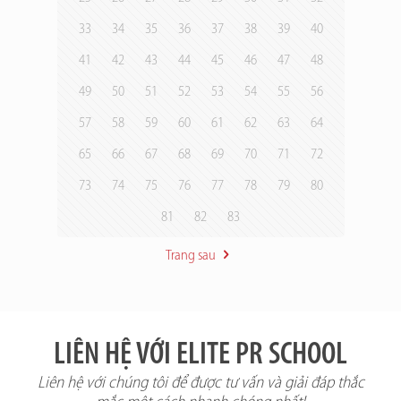
33
34
35
36
37
38
39
40
41
42
43
44
45
46
47
48
49
50
51
52
53
54
55
56
57
58
59
60
61
62
63
64
65
66
67
68
69
70
71
72
73
74
75
76
77
78
79
80
81
82
83
Trang sau
LIÊN HỆ VỚI ELITE PR SCHOOL
Liên hệ với chúng tôi để được tư vấn và giải đáp thắc