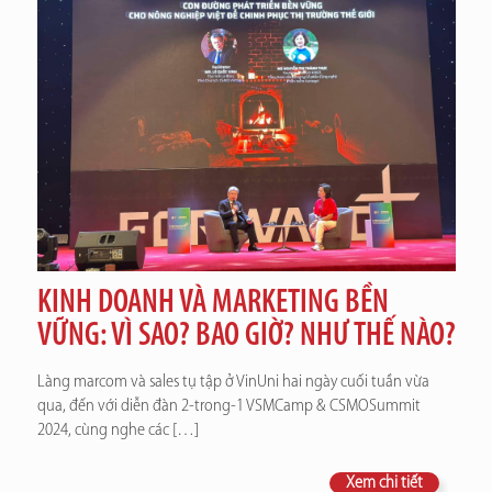
KINH DOANH VÀ MARKETING BỀN
VỮNG: VÌ SAO? BAO GIỜ? NHƯ THẾ NÀO?
Làng marcom và sales tụ tập ở VinUni hai ngày cuối tuần vừa
qua, đến với diễn đàn 2-trong-1 VSMCamp & CSMOSummit
2024, cùng nghe các
[…]
Xem chi tiết