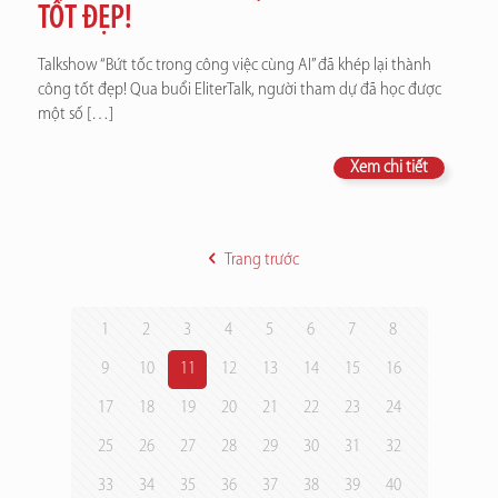
TỐT ĐẸP!
Talkshow “Bứt tốc trong công việc cùng AI” đã khép lại thành
công tốt đẹp! Qua buổi EliterTalk, người tham dự đã học được
một số
[…]
Xem chi tiết
Trang trước
1
2
3
4
5
6
7
8
9
10
11
12
13
14
15
16
17
18
19
20
21
22
23
24
25
26
27
28
29
30
31
32
33
34
35
36
37
38
39
40