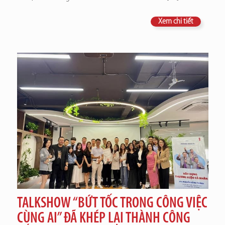
Xem chi tiết
TALKSHOW “BỨT TỐC TRONG CÔNG VIỆC
CÙNG AI” ĐÃ KHÉP LẠI THÀNH CÔNG