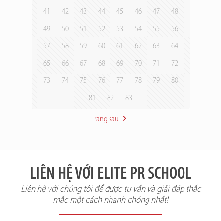
41
42
43
44
45
46
47
48
49
50
51
52
53
54
55
56
57
58
59
60
61
62
63
64
65
66
67
68
69
70
71
72
73
74
75
76
77
78
79
80
81
82
83
Trang sau
LIÊN HỆ VỚI ELITE PR SCHOOL
Liên hệ với chúng tôi để được tư vấn và giải đáp thắc
mắc một cách nhanh chóng nhất!