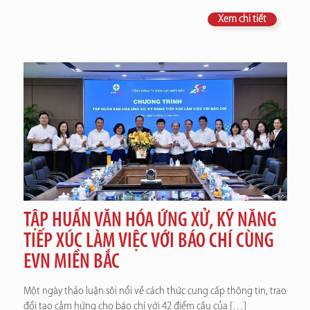
Xem chi tiết
TẬP HUẤN VĂN HÓA ỨNG XỬ, KỸ NĂNG
TIẾP XÚC LÀM VIỆC VỚI BÁO CHÍ CÙNG
EVN MIỀN BẮC
Một ngày thảo luận sôi nổi về cách thức cung cấp thông tin, trao
đổi tạo cảm hứng cho báo chí với 42 điểm cầu của
[…]