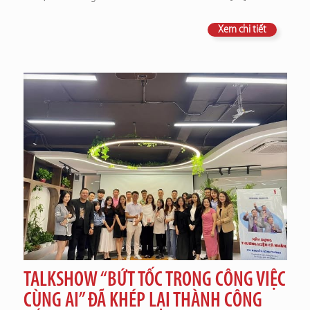
Xem chi tiết
TALKSHOW “BỨT TỐC TRONG CÔNG VIỆC
CÙNG AI” ĐÃ KHÉP LẠI THÀNH CÔNG