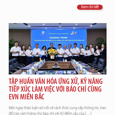
Xem chi tiết
TẬP HUẤN VĂN HÓA ỨNG XỬ, KỸ NĂNG
TIẾP XÚC LÀM VIỆC VỚI BÁO CHÍ CÙNG
EVN MIỀN BẮC
Một ngày thảo luận sôi nổi về cách thức cung cấp thông tin, trao
đổi tạo cảm hứng cho báo chí với 42 điểm cầu của
[…]