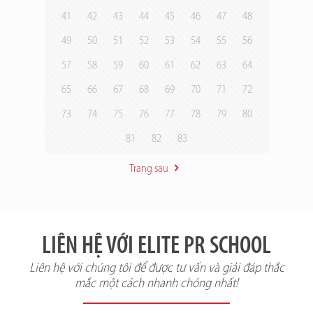
41
42
43
44
45
46
47
48
49
50
51
52
53
54
55
56
57
58
59
60
61
62
63
64
65
66
67
68
69
70
71
72
73
74
75
76
77
78
79
80
81
82
83
Trang sau
LIÊN HỆ VỚI ELITE PR SCHOOL
Liên hệ với chúng tôi để được tư vấn và giải đáp thắc
mắc một cách nhanh chóng nhất!