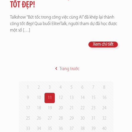
TỐT ĐẸP!
Talkshow “Bứt tốc trong công việc cùng AI” đã khép lại thành
công tốt đẹp! Qua buổi EliterTalk, người tham dự đã học được
một số
[…]
Xem chi tiết
Trang trước
1
2
3
4
5
6
7
8
9
10
11
12
13
14
15
16
17
18
19
20
21
22
23
24
25
26
27
28
29
30
31
32
33
34
35
36
37
38
39
40