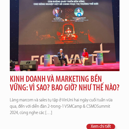
KINH DOANH VÀ MARKETING BỀN
VỮNG: VÌ SAO? BAO GIỜ? NHƯ THẾ NÀO?
Làng marcom và sales tụ tập ở VinUni hai ngày cuối tuần vừa
qua, đến với diễn đàn 2-trong-1 VSMCamp & CSMOSummit
2024, cùng nghe các
[…]
Xem chi tiết