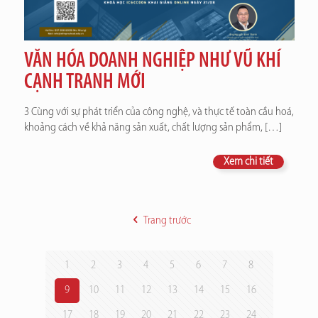
VĂN HÓA DOANH NGHIỆP NHƯ VŨ KHÍ
CẠNH TRANH MỚI
3 Cùng với sự phát triển của công nghệ, và thực tế toàn cầu hoá,
khoảng cách về khả năng sản xuất, chất lượng sản phẩm,
[…]
Xem chi tiết
Trang trước
1
2
3
4
5
6
7
8
9
10
11
12
13
14
15
16
17
18
19
20
21
22
23
24