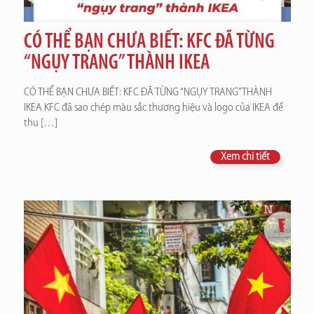
CÓ THỂ BẠN CHƯA BIẾT: KFC ĐÃ TỪNG
“NGỤY TRANG” THÀNH IKEA
CÓ THỂ BẠN CHƯA BIẾT: KFC ĐÃ TỪNG “NGỤY TRANG” THÀNH
IKEA KFC đã sao chép màu sắc thương hiệu và logo của IKEA để
thu
[…]
Xem chi tiết