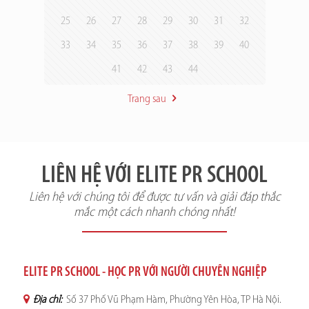
25
26
27
28
29
30
31
32
33
34
35
36
37
38
39
40
41
42
43
44
Trang sau
LIÊN HỆ VỚI ELITE PR SCHOOL
Liên hệ với chúng tôi để được tư vấn và giải đáp thắc
mắc một cách nhanh chóng nhất!
ELITE PR SCHOOL - HỌC PR VỚI NGƯỜI CHUYÊN NGHIỆP
Địa chỉ:
Số 37 Phố Vũ Phạm Hàm, Phường Yên Hòa, TP Hà Nội.