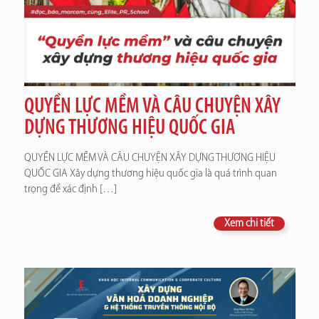
QUYỀN LỰC MỀM VÀ CÂU CHUYỆN XÂY
DỰNG THƯƠNG HIỆU QUỐC GIA
QUYỀN LỰC MỀM VÀ CÂU CHUYỆN XÂY DỰNG THƯƠNG HIỆU
QUỐC GIA Xây dựng thương hiệu quốc gia là quá trình quan
trọng để xác định
[…]
Xem chi tiết