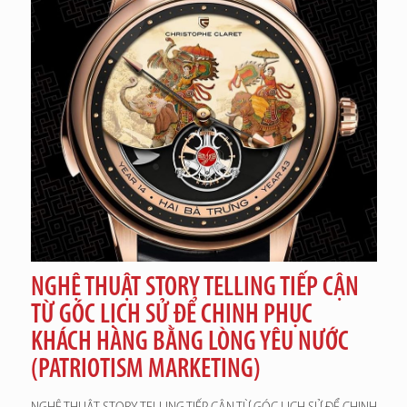
NGHỆ THUẬT STORY TELLING TIẾP CẬN
TỪ GÓC LỊCH SỬ ĐỂ CHINH PHỤC
KHÁCH HÀNG BẰNG LÒNG YÊU NƯỚC
(PATRIOTISM MARKETING)