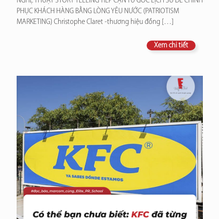
NGHỆ THUẬT STORY TELLING TIẾP CẬN TỪ GÓC LỊCH SỬ ĐỂ CHINH
PHỤC KHÁCH HÀNG BẰNG LÒNG YÊU NƯỚC (PATRIOTISM
MARKETING) Christophe Claret -thương hiệu đồng
[…]
Xem chi tiết