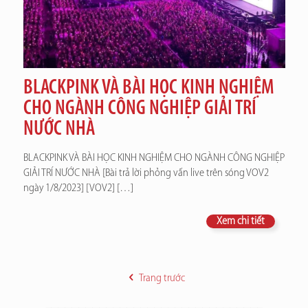
BLACKPINK VÀ BÀI HỌC KINH NGHIỆM
CHO NGÀNH CÔNG NGHIỆP GIẢI TRÍ
NƯỚC NHÀ
BLACKPINK VÀ BÀI HỌC KINH NGHIỆM CHO NGÀNH CÔNG NGHIỆP
GIẢI TRÍ NƯỚC NHÀ [Bài trả lời phỏng vấn live trên sóng VOV2
ngày 1/8/2023] [VOV2]
[…]
Xem chi tiết
Trang trước