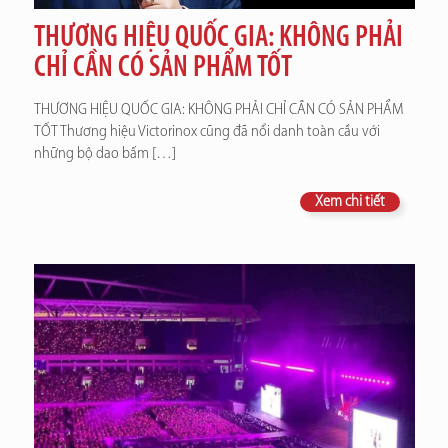
THƯƠNG HIỆU QUỐC GIA: KHÔNG PHẢI
CHỈ CẦN CÓ SẢN PHẨM TỐT
THƯƠNG HIỆU QUỐC GIA: KHÔNG PHẢI CHỈ CẦN CÓ SẢN PHẨM
TỐT Thương hiệu Victorinox cũng đã nổi danh toàn cầu với
những bộ dao bấm
[…]
Xem chi tiết