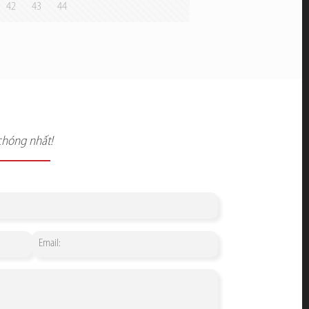
42
43
44
chóng nhất!