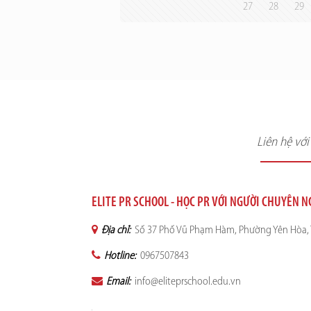
27
28
29
Liên hệ vớ
ELITE PR SCHOOL - HỌC PR VỚI NGƯỜI CHUYÊN 
Địa chỉ:
Số 37 Phố Vũ Phạm Hàm, Phường Yên Hòa, 
Hotline:
0967507843
Email:
info@eliteprschool.edu.vn