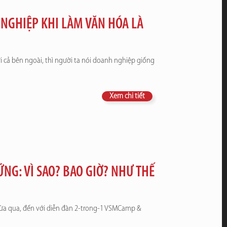
 NGHIỆP KHI LÀM VĂN HÓA LÀ
ới cả bên ngoài, thì người ta nói doanh nghiệp giống
Xem chi tiết
NG: VÌ SAO? BAO GIỜ? NHƯ THẾ
 vừa qua, đến với diễn đàn 2-trong-1 VSMCamp &