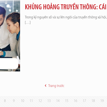
KHỦNG HOẢNG TRUYỀN THÔNG: CÁI 
Trong kỷ nguyên số và sự lên ngôi của truyền thông xã hội,
[…]
Trang trước
8
9
10
11
12
13
14
15
16
17
18
19