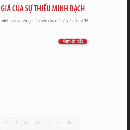
GIÁ CỦA SỰ THIẾU MINH BẠCH
 minh bạch không chỉ là yêu cầu mà còn là vũ khí để
Xem chi tiết
20
21
22
23
24
25
26