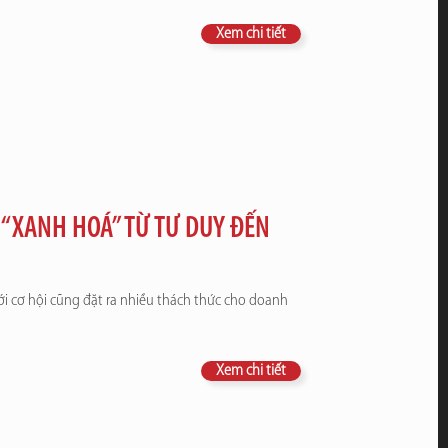
Xem chi tiết
“XANH HOÁ” TỪ TƯ DUY ĐẾN
 cơ hội cũng đặt ra nhiều thách thức cho doanh
Xem chi tiết