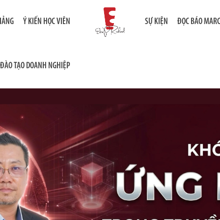
GIẢNG
Ý KIẾN HỌC VIÊN
SỰ KIỆN
ĐỌC BÁO MAR
ĐÀO TẠO DOANH NGHIỆP