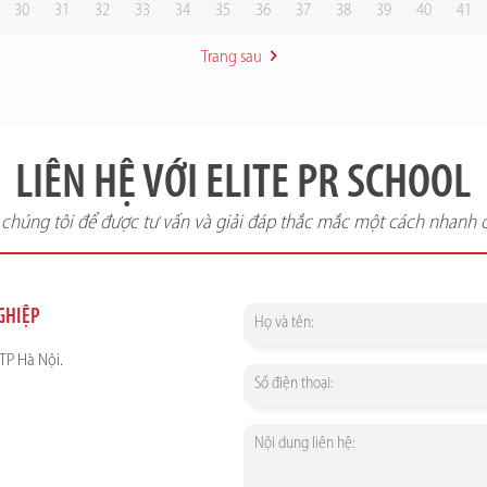
30
31
32
33
34
35
36
37
38
39
40
41
Trang sau
LIÊN HỆ VỚI ELITE PR SCHOOL
i chúng tôi để được tư vấn và giải đáp thắc mắc một cách nhanh 
NGHIỆP
TP Hà Nội.