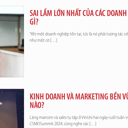
SAI LẦM LỚN NHẤT CỦA CÁC DOANH
GÌ?
“Khi một doanh nghiệp tồn tại, tức là nó phải tương tác v
như một cơ
[…]
KINH DOANH VÀ MARKETING BỀN VỮ
NÀO?
Làng marcom và sales tụ tập ở VinUni hai ngày cuối tuần
CSMOSummit 2024, cùng nghe các
[…]