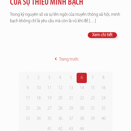
CỦA SỰ THIẾU MINH BẠCH
Trong kỷ nguyên số và sự lên ngôi của truyền thông xã hội, minh
bạch không chỉ là yêu cầu mà còn là vũ khí để
[…]
Xem chi tiết
Trang trước
1
2
3
4
5
6
7
8
9
10
11
12
13
14
15
16
17
18
19
20
21
22
23
24
25
26
27
28
29
30
31
32
33
34
35
36
37
38
39
40
41
42
43
44