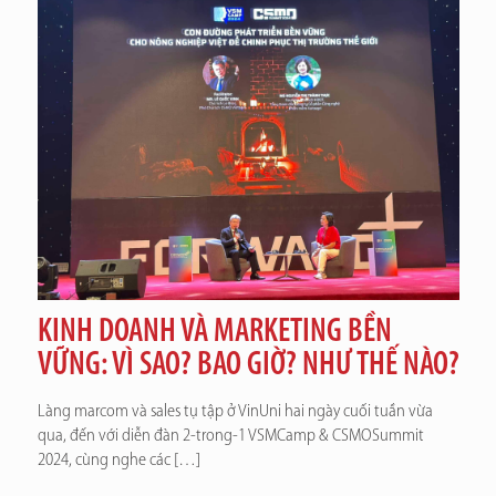
KINH DOANH VÀ MARKETING BỀN
VỮNG: VÌ SAO? BAO GIỜ? NHƯ THẾ NÀO?
Làng marcom và sales tụ tập ở VinUni hai ngày cuối tuần vừa
qua, đến với diễn đàn 2-trong-1 VSMCamp & CSMOSummit
2024, cùng nghe các
[…]