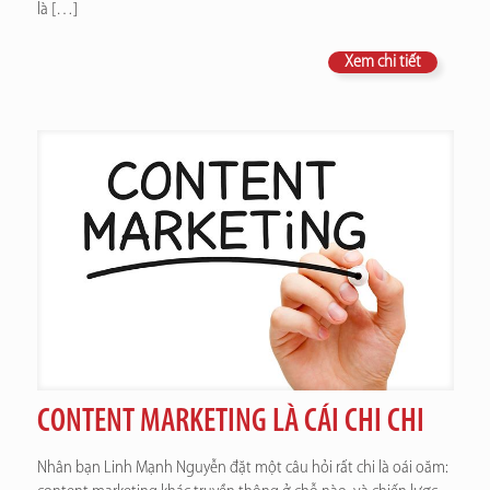
là
[…]
Xem chi tiết
CONTENT MARKETING LÀ CÁI CHI CHI
Nhân bạn Linh Mạnh Nguyễn đặt một câu hỏi rất chi là oái oăm: