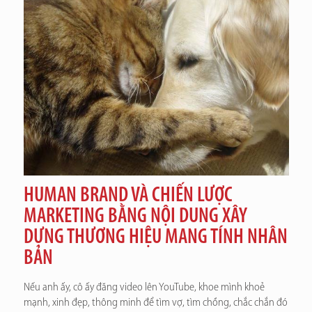
HUMAN BRAND VÀ CHIẾN LƯỢC
MARKETING BẰNG NỘI DUNG XÂY
DỰNG THƯƠNG HIỆU MANG TÍNH NHÂN
BẢN
Nếu anh ấy, cô ấy đăng video lên YouTube, khoe mình khoẻ
mạnh, xinh đẹp, thông minh để tìm vợ, tìm chồng, chắc chắn đó