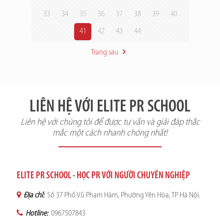
33
34
35
36
37
38
39
40
41
42
43
44
Trang sau
LIÊN HỆ VỚI ELITE PR SCHOOL
Liên hệ với chúng tôi để được tư vấn và giải đáp thắc
mắc một cách nhanh chóng nhất!
ELITE PR SCHOOL - HỌC PR VỚI NGƯỜI CHUYÊN NGHIỆP
Địa chỉ:
Số 37 Phố Vũ Phạm Hàm, Phường Yên Hòa, TP Hà Nội.
Hotline:
0967507843