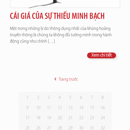
CÁI GIÁ CỦA SỰ THIẾU MINH BẠCH
Một trong những lý do thông dụng nhất của khủng hoảng
truyền thông là chúng ta không đủ tường minh trong hành
động cũng như chính
[…]
Xem chi tiết
Trang trước
1
2
3
4
5
6
7
8
9
10
11
12
13
14
15
16
17
18
19
20
21
22
23
24
25
26
27
28
29
30
31
32