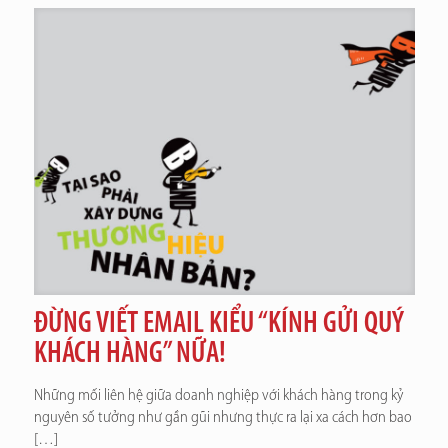
ĐỪNG VIẾT EMAIL KIỂU “KÍNH GỬI QUÝ
KHÁCH HÀNG” NỮA!
Những mối liên hệ giữa doanh nghiệp với khách hàng trong kỷ
nguyên số tưởng như gần gũi nhưng thực ra lại xa cách hơn bao
[…]