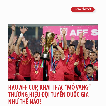
Xem chi tiết
HẬU AFF CUP, KHAI THÁC “MỎ VÀNG”
THƯƠNG HIỆU ĐỘI TUYỂN QUỐC GIA
NHƯ THẾ NÀO?