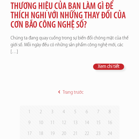
THƯƠNG HIỆU CỦA BẠN LÀM GÌ ĐỂ
THÍCH NGHI VỚI NHỮNG THAY ĐỔI CỦA
CƠN BÃO CÔNG NGHỆ SỐ?
Chúng ta đang quay cuồng trong sự biến đổi chóng mặt của thế
giới số. Mỗi ngày đều có những sản phẩm công nghệ mới, các
[…]
Xem chi tiết
Trang trước
1
2
3
4
5
6
7
8
9
10
11
12
13
14
15
16
17
18
19
20
21
22
23
24