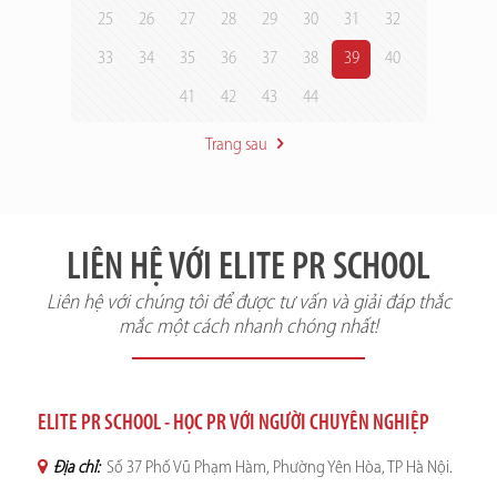
25
26
27
28
29
30
31
32
33
34
35
36
37
38
39
40
41
42
43
44
Trang sau
LIÊN HỆ VỚI ELITE PR SCHOOL
Liên hệ với chúng tôi để được tư vấn và giải đáp thắc
mắc một cách nhanh chóng nhất!
ELITE PR SCHOOL - HỌC PR VỚI NGƯỜI CHUYÊN NGHIỆP
Địa chỉ:
Số 37 Phố Vũ Phạm Hàm, Phường Yên Hòa, TP Hà Nội.