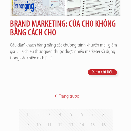
BRAND MARKETING: CỦA CHO KHÔNG
BẰNG CÁCH CHO
Câu dẫn” khách hàng bằng các chương trình khuyến mại, giảm
giá… là chiêu thức quen thuộc được nhiều marketer sử dụng
trong các chiến dịch
[…]
Xem chi tiết
Trang trước
1
2
3
4
5
6
7
8
9
10
11
12
13
14
15
16