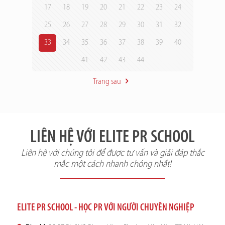
17
18
19
20
21
22
23
24
25
26
27
28
29
30
31
32
33
34
35
36
37
38
39
40
41
42
43
44
Trang sau
LIÊN HỆ VỚI ELITE PR SCHOOL
Liên hệ với chúng tôi để được tư vấn và giải đáp thắc
mắc một cách nhanh chóng nhất!
ELITE PR SCHOOL - HỌC PR VỚI NGƯỜI CHUYÊN NGHIỆP