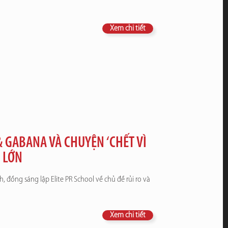
Xem chi tiết
& GABANA VÀ CHUYỆN ‘CHẾT VÌ
U LỚN
 đồng sáng lập Elite PR School về chủ đề rủi ro và
Xem chi tiết