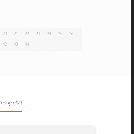
20
21
22
23
24
25
26
42
43
44
chóng nhất!