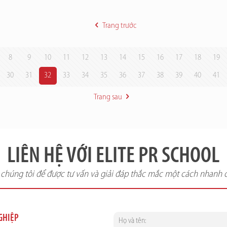
Trang trước
8
9
10
11
12
13
14
15
16
17
18
19
30
31
32
33
34
35
36
37
38
39
40
41
Trang sau
LIÊN HỆ VỚI ELITE PR SCHOOL
i chúng tôi để được tư vấn và giải đáp thắc mắc một cách nhanh 
NGHIỆP