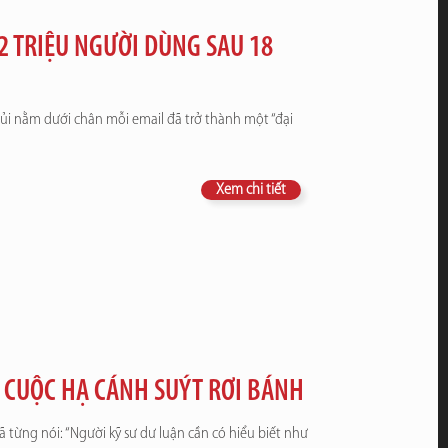
 TRIỆU NGƯỜI DÙNG SAU 18
ủi nằm dưới chân mỗi email đã trở thành một “đại
Xem chi tiết
 CUỘC HẠ CÁNH SUÝT RƠI BÁNH
ã từng nói: “Người kỹ sư dư luận cần có hiểu biết như