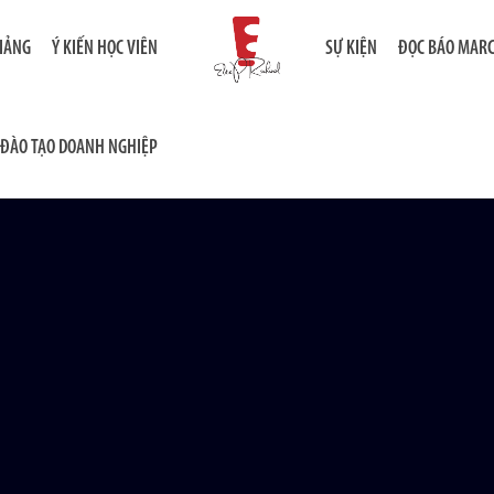
GIẢNG
Ý KIẾN HỌC VIÊN
SỰ KIỆN
ĐỌC BÁO MAR
ĐÀO TẠO DOANH NGHIỆP