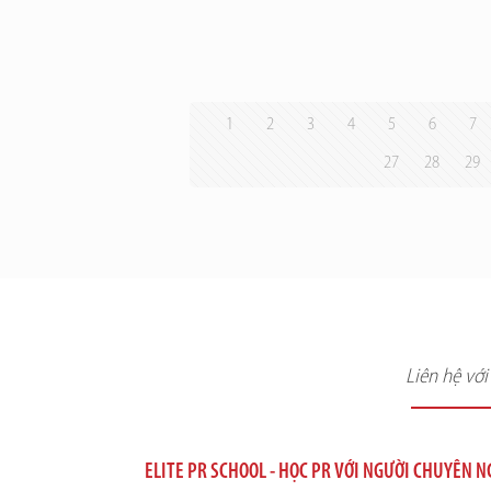
1
2
3
4
5
6
7
27
28
29
Liên hệ vớ
ELITE PR SCHOOL - HỌC PR VỚI NGƯỜI CHUYÊN 