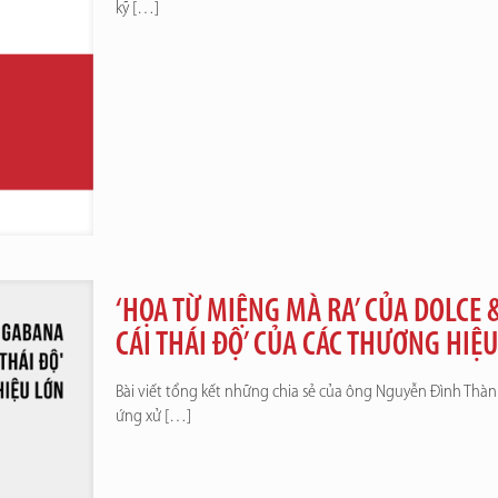
kỹ
[…]
‘HỌA TỪ MIỆNG MÀ RA’ CỦA DOLCE 
CÁI THÁI ĐỘ’ CỦA CÁC THƯƠNG HIỆ
Bài viết tổng kết những chia sẻ của ông Nguyễn Đình Thành,
ứng xử
[…]