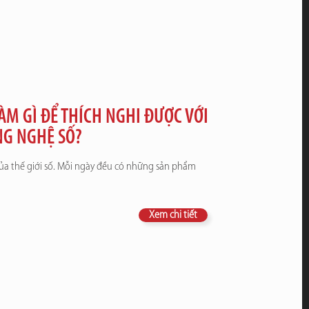
ÀM GÌ ĐỂ THÍCH NGHI ĐƯỢC VỚI
NG NGHỆ SỐ?
ủa thế giới số. Mỗi ngày đều có những sản phẩm
Xem chi tiết