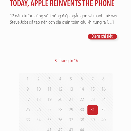
TODAY, APPLE REINVENTS THE PHONE
12 năm trước, cùng với thông điệp ngắn gọn và mạnh mẽ này,
Steve Jobs đã tạo nên cơn địa chấn toàn cầu khi tung ra
[…]
Xem chi tiết
Trang trước
1
2
3
4
5
6
7
8
9
10
11
12
13
14
15
16
17
18
19
20
21
22
23
24
25
26
27
28
29
30
31
32
33
34
35
36
37
38
39
40
41
42
43
44