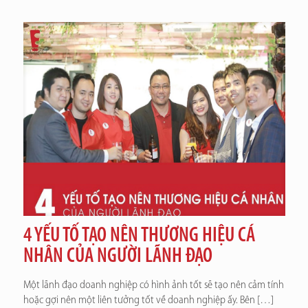
4 YẾU TỐ TẠO NÊN THƯƠNG HIỆU CÁ
NHÂN CỦA NGƯỜI LÃNH ĐẠO
Một lãnh đạo doanh nghiệp có hình ảnh tốt sẽ tạo nên cảm tính
hoặc gợi nên một liên tưởng tốt về doanh nghiệp ấy. Bên
[…]