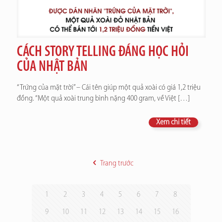
CÁCH STORY TELLING ĐÁNG HỌC HỎI
CỦA NHẬT BẢN
“Trứng của mặt trời” – Cái tên giúp một quả xoài có giá 1,2 triệu
đồng. “Một quả xoài trung bình nặng 400 gram, về Việt
[…]
Xem chi tiết
Trang trước
1
2
3
4
5
6
7
8
9
10
11
12
13
14
15
16