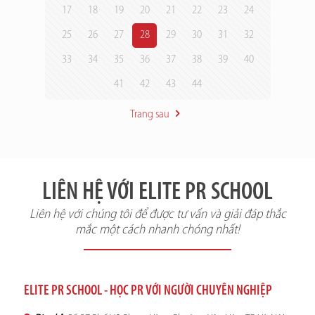
17
18
19
20
21
22
23
24
25
26
27
28
29
30
31
32
33
34
35
36
37
38
39
40
41
42
43
44
Trang sau
LIÊN HỆ VỚI ELITE PR SCHOOL
Liên hệ với chúng tôi để được tư vấn và giải đáp thắc
mắc một cách nhanh chóng nhất!
ELITE PR SCHOOL - HỌC PR VỚI NGƯỜI CHUYÊN NGHIỆP