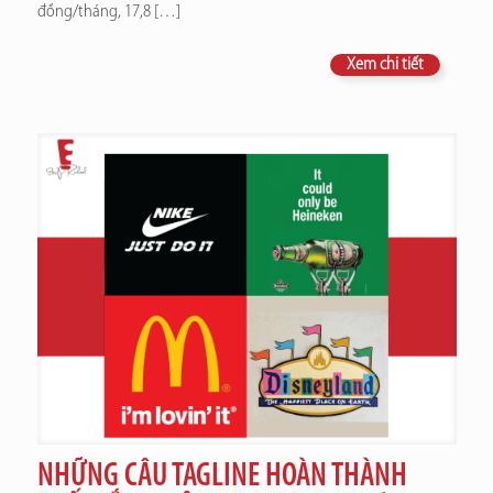
đồng/tháng, 17,8
[…]
Xem chi tiết
NHỮNG CÂU TAGLINE HOÀN THÀNH