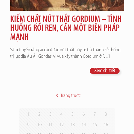
KIẾM CHẶT NÚT THẮT GORDIUM – TÌNH
HUỐNG RỐI REN, CẦN MỘT BIỆN PHÁP
MẠNH
Sấm truyền rằng ai cởi được nút thắt này sẽ trở thành kẻ thống
trị lục địa Âu Á. Goridas, vị vua xây thành Gordium ở
[…]
Xem chi tiết
Trang trước
1
2
3
4
5
6
7
8
9
10
11
12
13
14
15
16