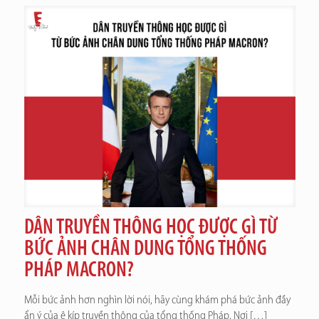
DÂN TRUYỀN THÔNG HỌC ĐƯỢC GÌ TỪ
BỨC ẢNH CHÂN DUNG TỔNG THỐNG
PHÁP MACRON?
Mỗi bức ảnh hơn nghìn lời nói, hãy cùng khám phá bức ảnh đầy
ẩn ý của ê kíp truyền thông của tổng thống Pháp. Nơi
[…]