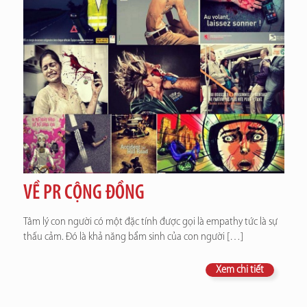
VỀ PR CỘNG ĐỒNG
Tâm lý con người có một đặc tính được gọi là empathy tức là sự
thấu cảm. Đó là khả năng bẩm sinh của con người
[…]
Xem chi tiết