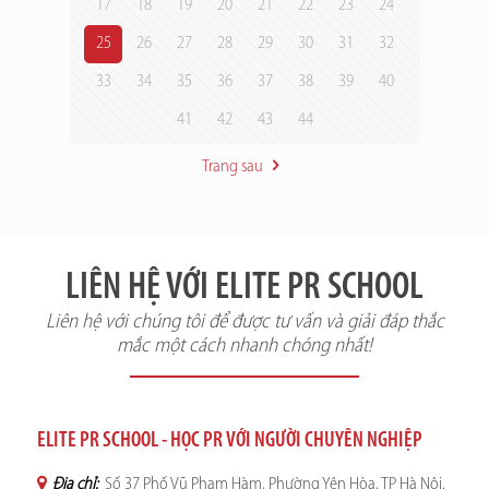
17
18
19
20
21
22
23
24
25
26
27
28
29
30
31
32
33
34
35
36
37
38
39
40
41
42
43
44
Trang sau
LIÊN HỆ VỚI ELITE PR SCHOOL
Liên hệ với chúng tôi để được tư vấn và giải đáp thắc
mắc một cách nhanh chóng nhất!
ELITE PR SCHOOL - HỌC PR VỚI NGƯỜI CHUYÊN NGHIỆP
Địa chỉ:
Số 37 Phố Vũ Phạm Hàm, Phường Yên Hòa, TP Hà Nội.