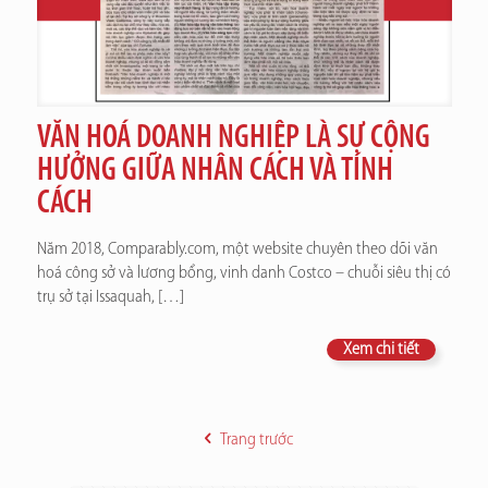
VĂN HOÁ DOANH NGHIỆP LÀ SỰ CỘNG
HƯỞNG GIỮA NHÂN CÁCH VÀ TÍNH
CÁCH
Năm 2018, Comparably.com, một website chuyên theo dõi văn
hoá công sở và lương bổng, vinh danh Costco – chuỗi siêu thị có
trụ sở tại Issaquah,
[…]
Xem chi tiết
Trang trước