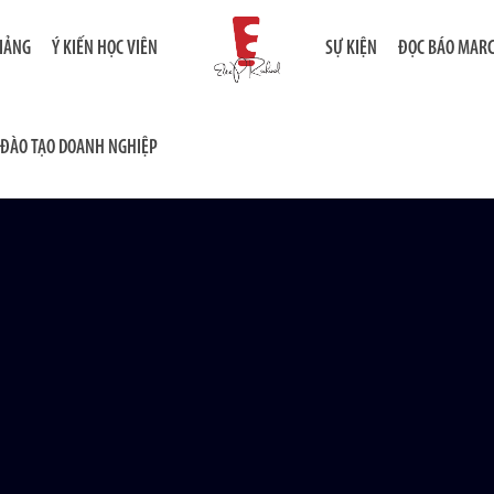
GIẢNG
Ý KIẾN HỌC VIÊN
SỰ KIỆN
ĐỌC BÁO MAR
ĐÀO TẠO DOANH NGHIỆP