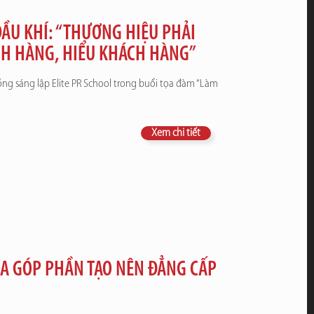
ẦU KHÍ: “THƯƠNG HIỆU PHẢI
CH HÀNG, HIỂU KHÁCH HÀNG”
ồng sáng lập Elite PR School trong buổi tọa đàm “Làm
Xem chi tiết
A GÓP PHẦN TẠO NÊN ĐẲNG CẤP