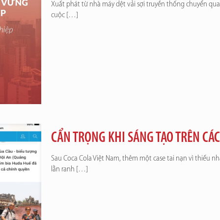
Xuất phát từ nhà máy dệt vải sợi truyền thống chuyển qua
cuộc
[…]
CẨN TRỌNG KHI SÁNG TẠO TRÊN CÁ
Sau Coca Cola Việt Nam, thêm một case tai nạn vì thiếu nh
lằn ranh
[…]