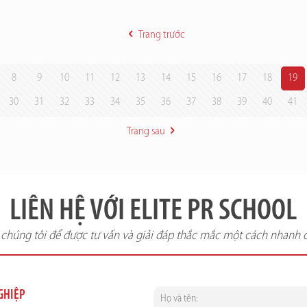
Trang trước
8
9
10
11
12
13
14
15
16
17
18
19
30
31
32
33
34
35
36
37
38
39
40
41
Trang sau
LIÊN HỆ VỚI ELITE PR SCHOOL
i chúng tôi để được tư vấn và giải đáp thắc mắc một cách nhanh 
NGHIỆP