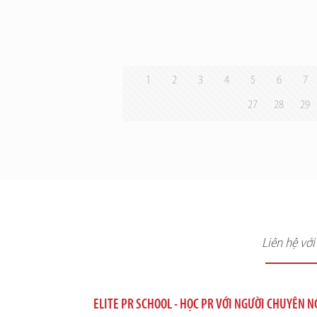
1
2
3
4
5
6
7
27
28
29
Liên hệ vớ
ELITE PR SCHOOL - HỌC PR VỚI NGƯỜI CHUYÊN 