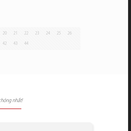
20
21
22
23
24
25
26
42
43
44
chóng nhất!