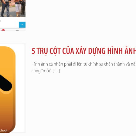
5 TRỤ CỘT CỦA XÂY DỰNG HÌNH ẢN
Hình ảnh cá nhân phải đi lên từ chính sự chân thành và nă
cũng “mỏi”.
[…]