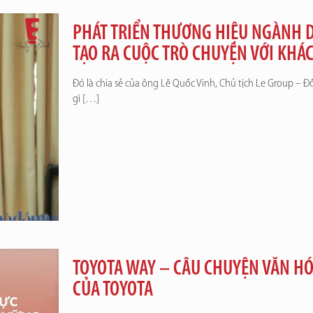
PHÁT TRIỂN THƯƠNG HIỆU NGÀNH D
TẠO RA CUỘC TRÒ CHUYỆN VỚI KHÁ
Đó là chia sẻ của ông Lê Quốc Vinh, Chủ tịch Le Group – Đ
gì
[…]
TOYOTA WAY – CÂU CHUYỆN VĂN HÓ
CỦA TOYOTA