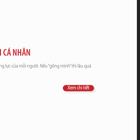
H CÁ NHÂN
ng lực của mỗi người. Nếu “gồng mình” thì lâu quá
Xem chi tiết