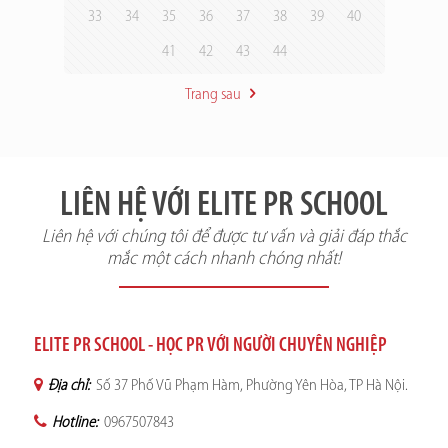
33
34
35
36
37
38
39
40
41
42
43
44
Trang sau
LIÊN HỆ VỚI ELITE PR SCHOOL
Liên hệ với chúng tôi để được tư vấn và giải đáp thắc
mắc một cách nhanh chóng nhất!
ELITE PR SCHOOL - HỌC PR VỚI NGƯỜI CHUYÊN NGHIỆP
Địa chỉ:
Số 37 Phố Vũ Phạm Hàm, Phường Yên Hòa, TP Hà Nội.
Hotline:
0967507843