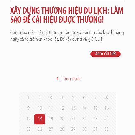
XÂY DỰNG THƯƠNG HIỆU DU LỊCH: LÀM
SAO ĐỂ CÁI HIỆU ĐƯỢC THƯƠNG!
Cuộc đua để chiếm vị trí trong tâm trí và trái tim của khách hàng
ngày càng trở nên khốc liệt. Để xây dựng và giữ
[…]
Xem chi tiết
Trang trước
1
2
3
4
5
6
7
8
9
10
11
12
13
14
15
16
17
18
19
20
21
22
23
24
25
26
27
28
29
30
31
32