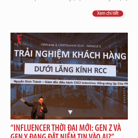
Xem chi tiết
“INFLUENCER THỜI ĐẠI MỚI: GEN Z VÀ
GEN Y ĐANG ĐẶT NIỀM TIN VÀO AI?”