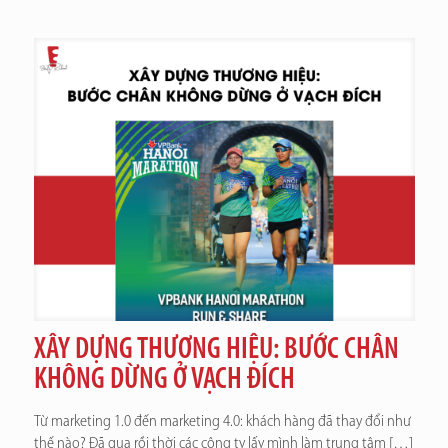
XÂY DỰNG THƯƠNG HIỆU: BƯỚC CHÂN
KHÔNG DỪNG Ở VẠCH ĐÍCH
Từ marketing 1.0 đến marketing 4.0: khách hàng đã thay đổi như
thế nào? Đã qua rồi thời các công ty lấy mình làm trung tâm
[…]