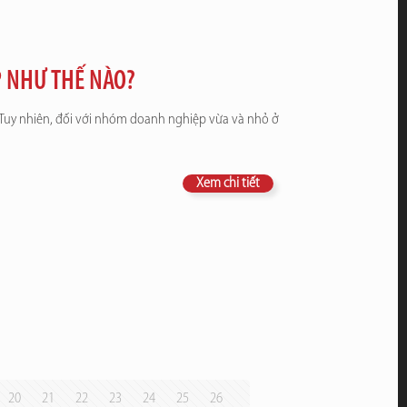
 NHƯ THẾ NÀO?
 Tuy nhiên, đối với nhóm doanh nghiệp vừa và nhỏ ở
Xem chi tiết
20
21
22
23
24
25
26