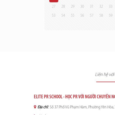
27
28
29
30
31
32
33
53
54
55
56
57
58
59
Liên hệ vớ
ELITE PR SCHOOL - HỌC PR VỚI NGƯỜI CHUYÊN 
Địa chỉ:
Số 37 Phố Vũ Phạm Hàm, Phường Yên Hòa, 