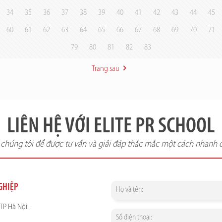
34
35
36
37
38
39
40
41
42
43
44
45
60
61
62
63
64
65
66
67
68
69
70
71
79
80
81
82
83
Trang sau
LIÊN HỆ VỚI ELITE PR SCHOOL
i chúng tôi để được tư vấn và giải đáp thắc mắc một cách nhanh 
NGHIỆP
TP Hà Nội.