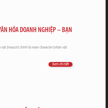
 VĂN HÓA DOANH NGHIỆP – BẠN
 vật (mascot) chính là main character (nhân vật
Xem chi tiết