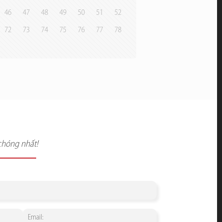
46
47
48
49
50
51
52
72
73
74
75
76
77
78
chóng nhất!