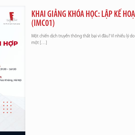
KHAI GIẢNG KHÓA HỌC: LẬP KẾ HO
(IMC01)
Một chiến dịch truyền thông thất bại vì đâu? Vì nhiều lý do n
một
[…]