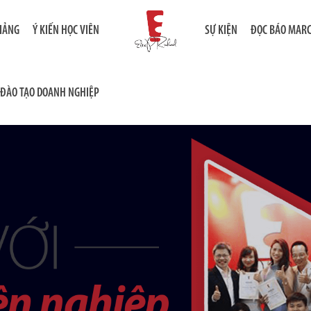
GIẢNG
Ý KIẾN HỌC VIÊN
SỰ KIỆN
ĐỌC BÁO MAR
ĐÀO TẠO DOANH NGHIỆP