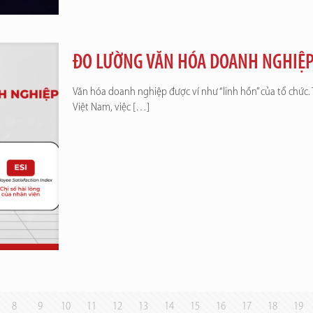
ĐO LƯỜNG VĂN HÓA DOANH NGHIỆP
Văn hóa doanh nghiệp được ví như “linh hồn” của tổ chức.
Việt Nam, việc
[…]
8
9
10
11
12
13
14
15
16
17
18
19