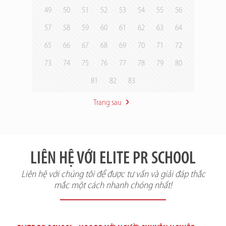
49
50
51
52
53
54
55
56
57
58
59
60
61
62
63
64
65
66
67
68
69
70
71
72
73
74
75
76
77
78
79
80
81
82
83
Trang sau
LIÊN HỆ VỚI ELITE PR SCHOOL
Liên hệ với chúng tôi để được tư vấn và giải đáp thắc
mắc một cách nhanh chóng nhất!