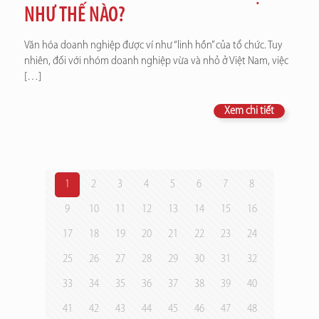
NHƯ THẾ NÀO?
Văn hóa doanh nghiệp được ví như “linh hồn” của tổ chức. Tuy
nhiên, đối với nhóm doanh nghiệp vừa và nhỏ ở Việt Nam, việc
[…]
Xem chi tiết
1
2
3
4
5
6
7
8
9
10
11
12
13
14
15
16
17
18
19
20
21
22
23
24
25
26
27
28
29
30
31
32
33
34
35
36
37
38
39
40
41
42
43
44
45
46
47
48