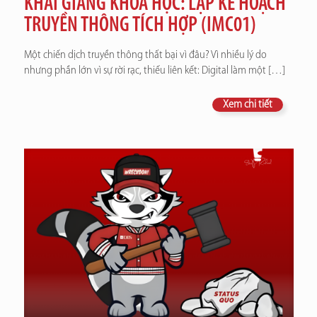
KHAI GIẢNG KHÓA HỌC: LẬP KẾ HOẠCH
TRUYỀN THÔNG TÍCH HỢP (IMC01)
Một chiến dịch truyền thông thất bại vì đâu? Vì nhiều lý do
nhưng phần lớn vì sự rời rạc, thiếu liên kết: Digital làm một
[…]
Xem chi tiết