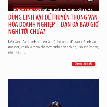
DÙNG LINH VẬT ĐỂ TRUYỀN THÔNG VĂN
HÓA DOANH NGHIỆP – BẠN ĐÃ BAO GIỜ
NGHĨ TỚI CHƯA?
Nếu văn hóa doanh nghiệp là một bộ phim dài tập, thì linh vật
(mascot) chính là main character (nhân vật chính). Nhưng khoan,
nhân vật
[…]
Xem chi tiết